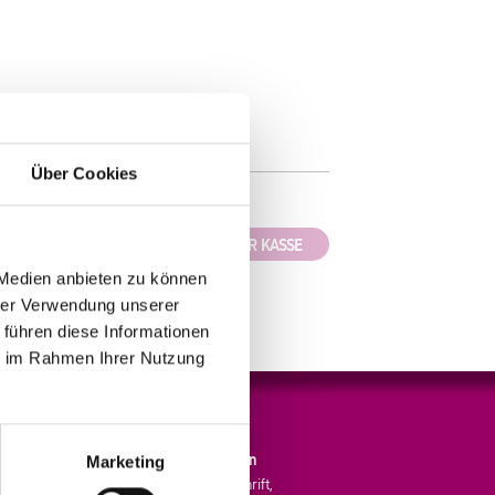
b
Über Cookies
MT:
€ 0,00 *
WEITER ZUR KASSE
 Medien anbieten zu können
hrer Verwendung unserer
 führen diese Informationen
ie im Rahmen Ihrer Nutzung
Bequem und sicher bezahlen
Marketing
Sie können sicher per Lastschrift,