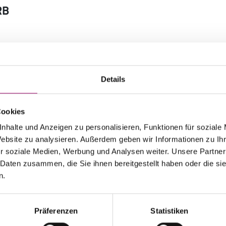
RB
Derzeit befinden sich keine Artikel im Warenkor
Details
GESA
Cookies
nhalte und Anzeigen zu personalisieren, Funktionen für soziale
Website zu analysieren. Außerdem geben wir Informationen zu I
r soziale Medien, Werbung und Analysen weiter. Unsere Partner
 Daten zusammen, die Sie ihnen bereitgestellt haben oder die s
n.
sandkosten.
eres Einkaufen
Kostenlose Rückgabe
Präferenzen
Statistiken
r Shop ist mit modernster
Senden Sie die Ware innerhalb