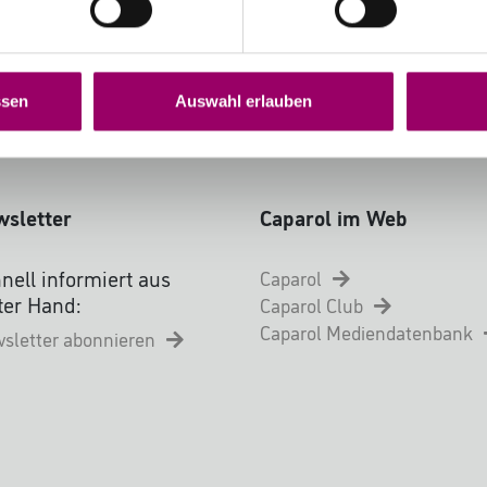
rheitssoftware ausgestattet.
von 14 Tagen kostenlos zurück.
ssen
Auswahl erlauben
sletter
Caparol im Web
nell informiert aus
Caparol
ter Hand:
Caparol Club
Caparol Mediendatenbank
sletter abonnieren