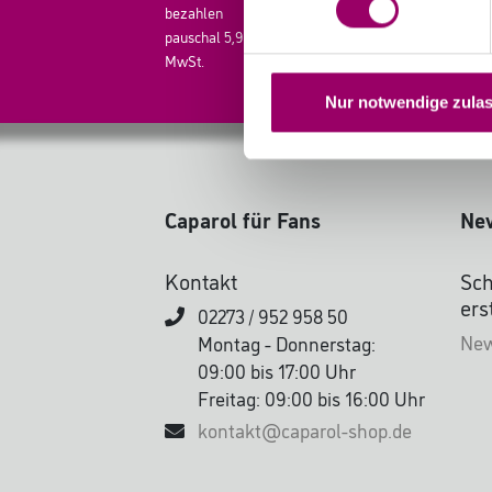
bezahlen
Siche
pauschal 5,95 € inkl. gesetzlicher
MwSt.
Nur notwendige zula
Caparol für Fans
New
Kontakt
Sch
ers
02273 / 952 958 50
New
Montag - Donnerstag:
09:00 bis 17:00 Uhr
Freitag: 09:00 bis 16:00 Uhr
kontakt@caparol-shop.de