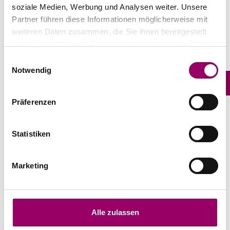
€ 1,70 *
€ 3,33 *
soziale Medien, Werbung und Analysen weiter. Unsere
Partner führen diese Informationen möglicherweise mit
weiteren Daten zusammen, die Sie ihnen bereitgestellt
haben oder die sie im Rahmen Ihrer Nutzung der Dienste
gesammelt haben.
Einwilligungsauswahl
Notwendig
Präferenzen
Statistiken
Caparol Stoffelefant
GM CP Cuttermesser
"CapaFant"
€ 3,50 *
€ 3,50 *
Marketing
‹
1
2
3
4
›
Alle zulassen